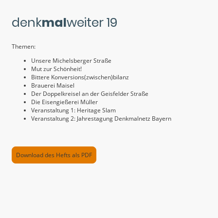
denk
mal
weiter 19
Themen:
Unsere Michelsberger Straße
Mut zur Schönheit!
Bittere Konversions(zwischen)bilanz
Brauerei Maisel
Der Doppelkreisel an der Geisfelder Straße
Die Eisengießerei Müller
Veranstaltung 1: Heritage Slam
Veranstaltung 2: Jahrestagung Denkmalnetz Bayern
Download des Hefts als PDF
© Urheberrecht. Alle Rechte
Impressum
|
Datenschutzerklärung