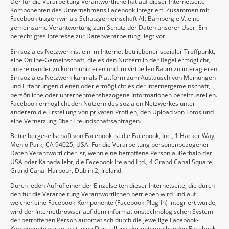
Der für die Verarbeitung Verantwortliche hat auf dieser Internetseite
Komponenten des Unternehmens Facebook integriert. Zusammen mit
Facebook tragen wir als Schutzgemeinschaft Alt Bamberg e.V. eine
gemeinsame Verantwortung zum Schutz der Daten unserer User. Ein
berechtigtes Interesse zur Datenverarbeitung liegt vor.
Ein soziales Netzwerk ist ein im Internet betriebener sozialer Treffpunkt,
eine Online-Gemeinschaft, die es den Nutzern in der Regel ermöglicht,
untereinander zu kommunizieren und im virtuellen Raum zu interagieren.
Ein soziales Netzwerk kann als Plattform zum Austausch von Meinungen
und Erfahrungen dienen oder ermöglicht es der Internetgemeinschaft,
persönliche oder unternehmensbezogene Informationen bereitzustellen.
Facebook ermöglicht den Nutzern des sozialen Netzwerkes unter
anderem die Erstellung von privaten Profilen, den Upload von Fotos und
eine Vernetzung über Freundschaftsanfragen.
Betreibergesellschaft von Facebook ist die Facebook, Inc., 1 Hacker Way,
Menlo Park, CA 94025, USA. Für die Verarbeitung personenbezogener
Daten Verantwortlicher ist, wenn eine betroffene Person außerhalb der
USA oder Kanada lebt, die Facebook Ireland Ltd., 4 Grand Canal Square,
Grand Canal Harbour, Dublin 2, Ireland.
Durch jeden Aufruf einer der Einzelseiten dieser Internetseite, die durch
den für die Verarbeitung Verantwortlichen betrieben wird und auf
welcher eine Facebook-Komponente (Facebook-Plug-In) integriert wurde,
wird der Internetbrowser auf dem informationstechnologischen System
der betroffenen Person automatisch durch die jeweilige Facebook-
Komponente veranlasst, eine Darstellung der entsprechenden Facebook-